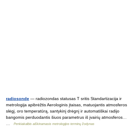
radiosonde
— radiozondas statusas T sritis Standartizacija ir
metrologija apibrėžtis Aerologinis įtaisas, matuojantis atmosferos
slėgį, oro temperatūrą, santykinį drėgnį ir automatiškai radijo
bangomis perduodantis šiuos parametrus iš įvairių atmosferos…
…
Penkiakalbis aiškinamasis metrologijos terminų žodynas