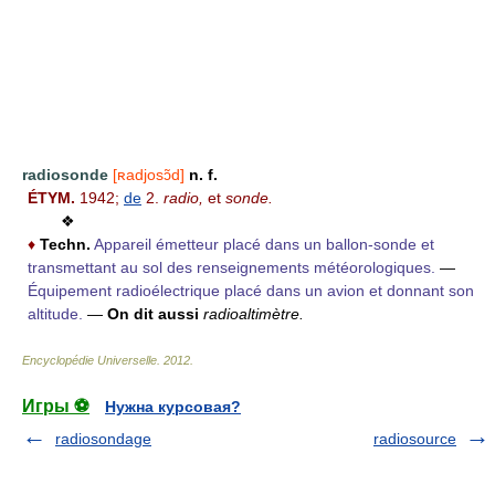
radiosonde
[ʀadjosɔ̃d]
n. f.
ÉTYM.
1942;
de
2.
radio,
et
sonde.
❖
♦
Techn.
Appareil émetteur placé dans un ballon-sonde et
transmettant au sol des renseignements météorologiques.
—
Équipement radioélectrique placé dans un avion et donnant son
altitude.
—
On dit aussi
radioaltimètre.
Encyclopédie Universelle
.
2012
.
Игры ⚽
Нужна курсовая?
radiosondage
radiosource