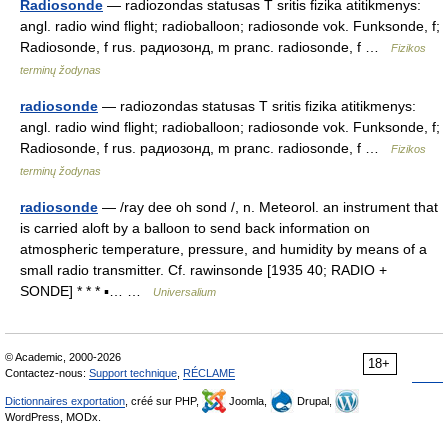
Radiosonde
— radiozondas statusas T sritis fizika atitikmenys:
angl. radio wind flight; radioballoon; radiosonde vok. Funksonde, f;
Radiosonde, f rus. радиозонд, m pranc. radiosonde, f …
Fizikos
terminų žodynas
radiosonde
— radiozondas statusas T sritis fizika atitikmenys:
angl. radio wind flight; radioballoon; radiosonde vok. Funksonde, f;
Radiosonde, f rus. радиозонд, m pranc. radiosonde, f …
Fizikos
terminų žodynas
radiosonde
— /ray dee oh sond /, n. Meteorol. an instrument that
is carried aloft by a balloon to send back information on
atmospheric temperature, pressure, and humidity by means of a
small radio transmitter. Cf. rawinsonde [1935 40; RADIO +
SONDE] * * * ▪… …
Universalium
© Academic, 2000-2026
18+
Contactez-nous:
Support technique
,
RÉCLAME
Dictionnaires exportation
, créé sur PHP,
Joomla,
Drupal,
WordPress, MODx.