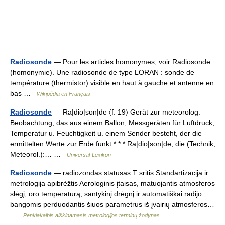
Radiosonde
— Pour les articles homonymes, voir Radiosonde
(homonymie). Une radiosonde de type LORAN : sonde de
température (thermistor) visible en haut à gauche et antenne en
bas …
Wikipédia en Français
Radiosonde
— Ra|dio|son|de 〈f. 19〉 Gerät zur meteorolog.
Beobachtung, das aus einem Ballon, Messgeräten für Luftdruck,
Temperatur u. Feuchtigkeit u. einem Sender besteht, der die
ermittelten Werte zur Erde funkt * * * Ra|dio|son|de, die (Technik,
Meteorol.):… …
Universal-Lexikon
Radiosonde
— radiozondas statusas T sritis Standartizacija ir
metrologija apibrėžtis Aerologinis įtaisas, matuojantis atmosferos
slėgį, oro temperatūrą, santykinį drėgnį ir automatiškai radijo
bangomis perduodantis šiuos parametrus iš įvairių atmosferos…
…
Penkiakalbis aiškinamasis metrologijos terminų žodynas