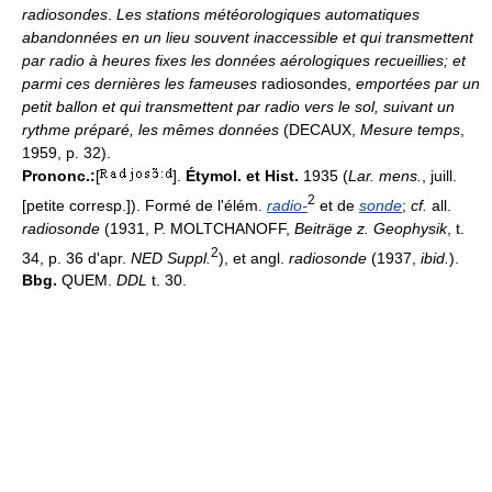
radiosondes
.
Les stations météorologiques automatiques
abandonnées en un lieu souvent inaccessible et qui transmettent
par radio à heures fixes les données aérologiques recueillies; et
parmi ces dernières les fameuses
radiosondes,
emportées par un
petit ballon et qui transmettent par radio vers le sol, suivant un
rythme préparé, les mêmes données
(DECAUX,
Mesure temps
,
1959, p. 32).
Prononc.:
[
].
Étymol. et Hist.
1935 (
Lar. mens.
, juill.
2
[petite corresp.]). Formé de l'élém.
radio-
et de
sonde
;
cf.
all.
radiosonde
(1931, P. MOLTCHANOFF,
Beiträge z. Geophysik
, t.
2
34, p. 36 d'apr.
NED Suppl.
), et angl.
radiosonde
(1937,
ibid.
).
Bbg.
QUEM.
DDL
t. 30.