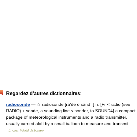
Regardez d'autres dictionnaires:
radiosonde
— ☆ radiosonde [rā′dē ō sänd΄ ] n. [Fr < radio (see
RADIO) + sonde, a sounding line < sonder, to SOUND4] a compact
package of meteorological instruments and a radio transmitter,
usually carried aloft by a small balloon to measure and transmit …
English World dictionary