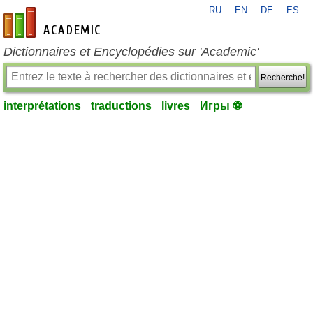
RU
EN
DE
ES
fr-academic.com
Dictionnaires et Encyclopédies sur 'Academic'
Recherche!
interprétations
traductions
livres
Игры ⚽